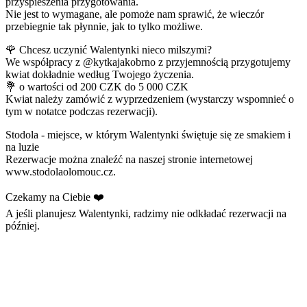
przyspieszenia przygotowania.
Nie jest to wymagane, ale pomoże nam sprawić, że wieczór
przebiegnie tak płynnie, jak to tylko możliwe.
🌹 Chcesz uczynić Walentynki nieco milszymi?
We współpracy z @kytkajakobrno z przyjemnością przygotujemy
kwiat dokładnie według Twojego życzenia.
💐 o wartości od 200 CZK do 5 000 CZK
Kwiat należy zamówić z wyprzedzeniem (wystarczy wspomnieć o
tym w notatce podczas rezerwacji).
Stodola - miejsce, w którym Walentynki świętuje się ze smakiem i
na luzie
Rezerwacje można znaleźć na naszej stronie internetowej
www.stodolaolomouc.cz.
Czekamy na Ciebie ❤️
A jeśli planujesz Walentynki, radzimy nie odkładać rezerwacji na
później.