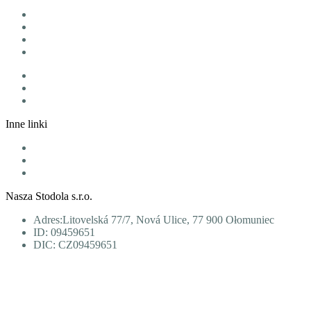
Strona główna
Menu
Codzienne menu
Oferujemy
Bony
Blog
Kontakt
Inne linki
Polityka dotycząca plików cookie
Ochrona danych osobowych
Zasady i warunki
Nasza Stodola s.r.o.
Adres:Litovelská 77/7, Nová Ulice, 77 900 Ołomuniec
ID: 09459651
DIC: CZ09459651