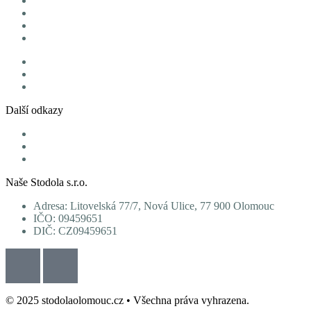
Úvod
Jídelní lístek
Denní menu
Nabízíme
Vouchery
Blog
Kontakty
Další odkazy
Zásady cookies
Ochrana osobních údajů
Obchodní podmínky
Naše Stodola s.r.o.
Adresa: Litovelská 77/7, Nová Ulice, 77 900 Olomouc
IČO: 09459651
DIČ: CZ09459651
© 2025 stodolaolomouc.cz • Všechna práva vyhrazena.