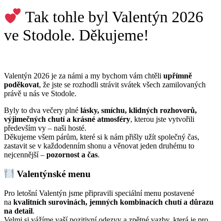
Tak tohle byl Valentýn 2026
ve Stodole. Děkujeme!
Valentýn 2026 je za námi a my bychom vám chtěli
upřímně
poděkovat
, že jste se rozhodli strávit svátek všech zamilovaných
právě u nás ve Stodole.
Byly to dva večery plné
lásky, smíchu, klidných rozhovorů,
výjimečných chutí a krásné atmosféry
, kterou jste vytvořili
především vy – naši hosté.
Děkujeme všem párům, které si k nám přišly užít společný čas,
zastavit se v každodenním shonu a věnovat jeden druhému to
nejcennější –
pozornost a čas
.
Valentýnské menu
Pro letošní Valentýn jsme připravili speciální menu postavené
na
kvalitních surovinách, jemných kombinacích chutí a důrazu
na detail
.
Velmi si vážíme vaší pozitivní odezvy a zpětné vazby, která je pro