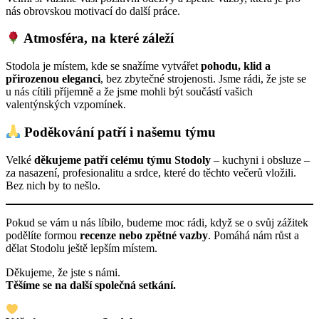
nás obrovskou motivací do další práce.
Atmosféra, na které záleží
Stodola je místem, kde se snažíme vytvářet
pohodu, klid a
přirozenou eleganci
, bez zbytečné strojenosti. Jsme rádi, že jste se
u nás cítili příjemně a že jsme mohli být součástí vašich
valentýnských vzpomínek.
Poděkování patří i našemu týmu
Velké
děkujeme patří celému týmu Stodoly
– kuchyni i obsluze –
za nasazení, profesionalitu a srdce, které do těchto večerů vložili.
Bez nich by to nešlo.
Pokud se vám u nás líbilo, budeme moc rádi, když se o svůj zážitek
podělíte formou
recenze nebo zpětné vazby
. Pomáhá nám růst a
dělat Stodolu ještě lepším místem.
Děkujeme, že jste s námi.
Těšíme se na další společná setkání.